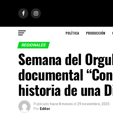
POLÍTICA
PRODUCCIÓN
REGIONALES
Semana del Orgul
documental “Cons
historia de una D
Publicado
hace 8 meses
el
29 noviembre, 2025
Por
Editor