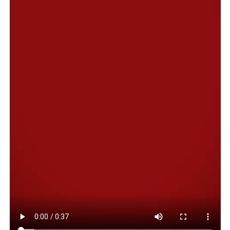
iraní inmovilizado, añade.
“Otras cuestiones, mucho menos importantes, ya han
sido resueltas”, asegura.
Compartir:
Facebook
Twitter
Email
Compartir
NOTAS RELACONADAS:
DESTACADA
DONALD TRUMP
ESTADOS UNIDOS
ESTRECHO DE ORMUZ
IRÁN
JAVIER MILEI
SIGUIENTE
Ernesto Samper: “América latina está en un proceso de
bukelización”
NO TE PIERDAS
Crisis en Bolivia: el Congreso autorizó que Rodrigo Paz
use a los militares para reprimir las protestas