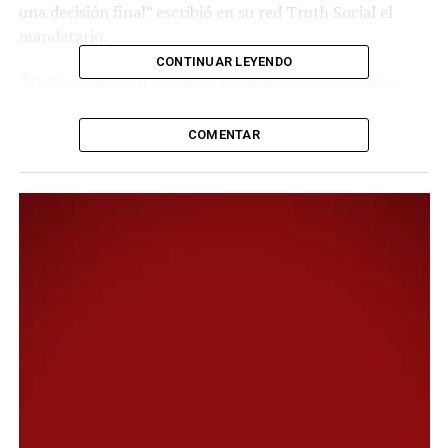
una decisión final” escribió en su red Truth Social el
mandatario.
CONTINUAR LEYENDO
Trump explica en el mismo mensaje sus condiciones
imprescindibles para cesar definitivamente las
hostilidades con Teherán.
COMENTAR
“Irán debe aceptar que nunca tendrá un arma nuclear.
El estrecho de Ormuz debe ser reabierto
inmediatamente”, lo que incluye el desminado de sus
aguas, indica.
El uranio enriquecido que supuestamente quedó
sepultado tras ataques aéreos “será desenterrado por
Estados Unidos (…) en estrecha coordinación con la
República Islámica de Irán y la Agencia Internacional de
la Energía Atómica, y DESTRUIDO”, advierte.
“Por el momento no habrá ninguna entrega de dinero”