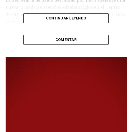
nueva jornada de atención oftalmológica en el Centro
de Atención Primaria de la Salud (CAPS) del barrio Isidro
CONTINUAR LEYENDO
Quiroga, en el marco de un cronograma que busca
garantizar el acceso equitativo a controles visuales en
distintos sectores de la ciudad.
COMENTAR
Al respecto, la subsecretaria de Salud, Gabriela Moreno,
destacó que “estas acciones forman parte de un trabajo
sostenido que comenzó en marzo en otros barrios.
Empezamos la jornada de oftalmología acá en Isidro
Quiroga, pero ya veníamos con acciones similares en el
barrio Moure y continuamos con controles
oftalmológicos, tanto en niños como en adultos”.
En ese sentido, remarcó que “una de las principales
demandas está vinculada a los controles requeridos en
planillas, especialmente en el ámbito escolar. Más allá
de que la mayor afluencia se da a comienzos de año por
las inscripciones, tenemos todo el año para realizar