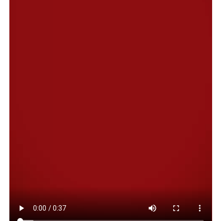
estos chequeos y es oportuno aprovechar estas
instancias”.
Moreno también hizo hincapié en la alta demanda
registrada en todos los barrios donde se desarrollan
estas jornadas. “Cada vez que oftalmología se acerca a
un barrio, se facilita el acceso a un control que, en otros
ámbitos, suele ser complejo de conseguir por la
dificultad de obtener turnos”, indicó.
Asimismo, subrayó que el impacto de la situación
económica, se hace notorio en el acceso a la salud.
“Tener obra social no siempre garantiza la atención, ya
que los coseguros y otros costos también representan
una barrera. Por eso, al tratarse de una prestación
gratuita, es lógico que la demanda sea tan alta”, sostuvo.
Del mismo modo, la funcionaria, adelantó que “estas
jornadas continuarán desarrollándose en otros puntos