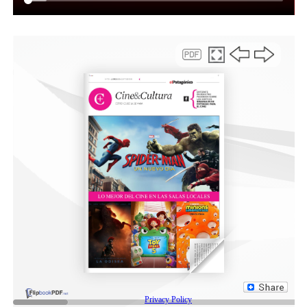
de la ciudad, con un esquema que prevé intervenciones
semanales en distintos barrios. Tenemos un cronograma
establecido, en donde, de lunes a viernes se realizan
controles en la Secretaría, mientras que mensualmente
se organizan operativos territoriales. Una vez al mes se
elige un CAPS para estas jornadas. La próxima jornada
de atención oftalmológica, se llevará a cabo en el CAPS
del barrio René Favaloro, dando continuidad a esta
política de descentralización de los servicios de salud.
Asimismo, Moreno explicó que “durante estas jornadas
también se realizan derivaciones a la Secretaría de Salud
en aquellos casos que requieren estudios de mayor
complejidad o ante la detección de patologías
específicas, lo que en ocasiones reduce la cantidad de
turnos disponibles, pero trabajamos para llegar a
atender a todas las personas que lo necesitan”.