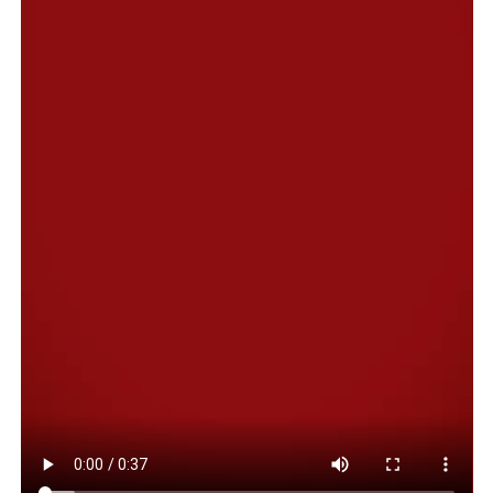
locales, charlas y experiencias interactivas.
En ese contexto, la subsecretaria de Ambiente, Jordana
Mrla, destacó la importancia de generar este tipo de
articulaciones, al explicar que “la idea es seguir
consolidando espacios de trabajo conjunto que nos
permitan enriquecer las propuestas educativas,
incorporando nuevas miradas y poniendo en valor los
recursos que tenemos en la ciudad”.
Asimismo, indicó que “la Masterclass Ambiental es una
herramienta muy importante porque permite llegar a
los jóvenes con contenidos actuales, en un formato
dinámico, y con material que luego queda disponible
para que las escuelas lo sigan trabajando durante el
año”.
Por su parte, el gerente ejecutivo del Ente Comodoro
Turismo, Eduardo Carrasco, valoró la iniciativa y
remarcó el potencial de integrar la mirada turística al