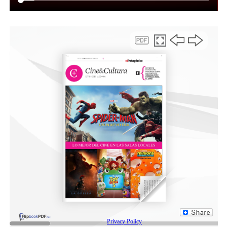
abordaje ambiental. “Es fundamental poder mostrar el
patrimonio natural de la ciudad desde una perspectiva
de cuidado y conservación. Estos espacios permiten que
los estudiantes conozcan, valoren y se apropien de los
recursos que tenemos”, afirmó.
En ese sentido, adelantó que se prevé la participación
del Ente con propuestas vinculadas a la promoción de
atractivos locales, como el Área Natural Protegida
Rocas Coloradas y nuevas experiencias turísticas en
desarrollo, sumando contenidos que fortalezcan la
identidad local.
La jornada incluirá instancias de charlas, espacios
interactivos y actividades participativas, además de la
transmisión vía streaming para garantizar el acceso a
instituciones educativas que no puedan asistir de
manera presencial.