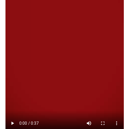
Facebook
Twitter
Email
Compartir
NOTAS RELACONADAS:
COMODORO RIVADAVIA
DESTACADA
LAS LOMITAS
SERVICIO METEOROLÓGICO NACIONAL
SIGUIENTE
El Club Ameghino solicita artículos de higiene con
carácter urgente
NO TE PIERDAS
La UNPSJB refuerza el monitoreo científico