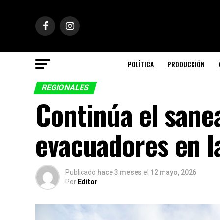
POLÍTICA
PRODUCCIÓN
REGIONALES
Continúa el sane
evacuadores en l
Publicado
hace 3 meses
el
12 mayo, 2026
Por
Editor