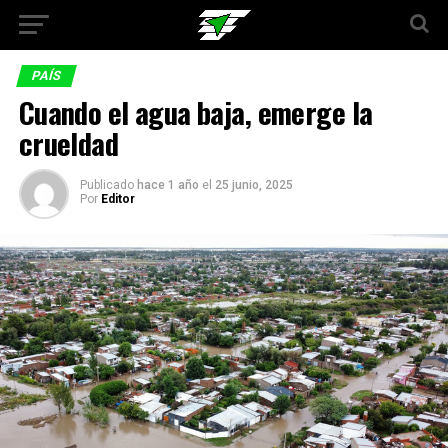
PAÍS
Cuando el agua baja, emerge la
crueldad
Publicado
hace 1 año
el
25 junio, 2025
Por
Editor