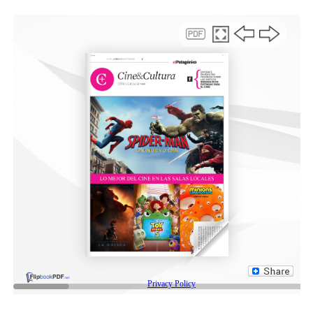
que tuvo un amplio consenso en el recinto, se
superpone con los fondos enviados previamente y
que carece de previsión presupuestaria,
es decir, no
explica el origen de las partidas. El decreto, que lleva las
firmas de Milei, del jefe de gabinete, Guillermo Francos,
y de la ministra de Seguridad, Patricia Bullrich, además
de quitar la emergencia, elimina las exenciones
impositivas, una moratoria de 180 días, fomento de
obras y una línea de créditos blandos a través del Banco
Nación para los damnificados.
Para el portavoz, Manuel Adorni, la decisión no afecta a
los bahienses sino a la casta política. “Hoy casi, tres
meses después (si, casi tres meses después), la casta
política pretende hacer política con la tragedia
aprobando en el Congreso un proyecto que se
superpone con los recursos ya transferidos. Por eso, el
presidente Javier Milei vetó la Ley que duplicaba la
asistencia ya dispuesta”, agregó Adorni. El Ejecutivo