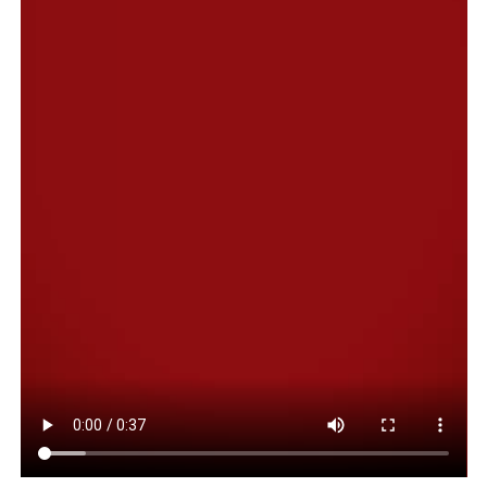
“Hoy recibimos una noticia que golpea, porque esa ley
era una herramienta concreta para seguir
reconstruyendo”, dijo el intendente tras conocer la
noticia. En una conferencia de prensa desde el Palacio
Municipal, Susbielles advirtió que la reconstrucción
“aún no comenzó” y que la ciudad necesita “gestión y
presupuesto” para salir adelante y que el veto no puede
significar “el cierre del capítulo”. Según los cálculos que
las autoridades locales hicieron en marzo, Bahía Blanca
necesitaba «más de $400.000 millones» para reconstruir
la ciudad tras los «daños infinitos» que dejaron las
inundaciones. Sin los recursos que aportaba la ley, todo
se torna muchísimo más dificultoso en una ciudad que
fue literalmente partida al medio, con puentes
quebrados, negocios destruidos y familias que lo
perdieron todo por el agua.
Uno de los argumentos del Gobierno es que la ley,