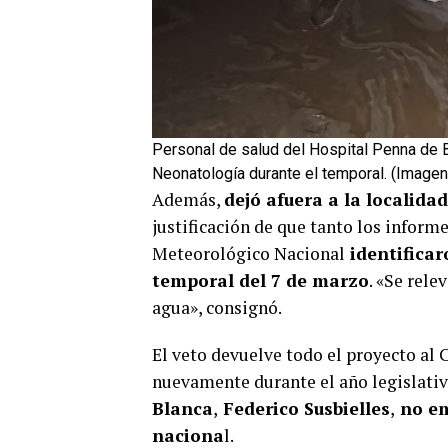
Personal de salud del Hospital Penna de B
Neonatología durante el temporal. (Imagen
Además,
dejó afuera a la localida
justificación de que tanto los inform
Meteorológico Nacional
identificar
temporal del 7 de marzo
. «Se rele
agua», consignó.
El veto devuelve todo el proyecto al
nuevamente durante el año legislati
Blanca
,
Federico Susbielles
,
no em
naciona
l.