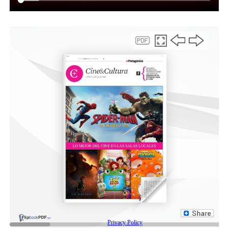
son parte del programa de Natación barrial y los adultos
mayores, que participan los días miércoles, del taller,
denominado Huellas de Abril, destacó.
Asimismo, la directora puso en valor el
acompañamiento diario de todo el equipo de la
Secretaría de Desarrollo Humano y la Policía que
Comunitaria, que “siempre trabaja a la par con nosotros,
apoyándonos en situaciones difíciles que tenemos que
atravesar, con la logística y la gestión. Estamos muy
agradecidos con ellos”.
Finalmente ponderó el embellecimiento externo del
edificio al indicar que se ejecutó un proyecto con el
Instituto 806, denominado “Murales Comunitarios”,
encabezado por la profesora Carolina Barrientos. “Se
acercó con su grupo de estudiantes, sumándose a las
mamás y los niños del jardín maternal. En conjunto, le
dieron el color a este CPB, que tanto necesitaba”,