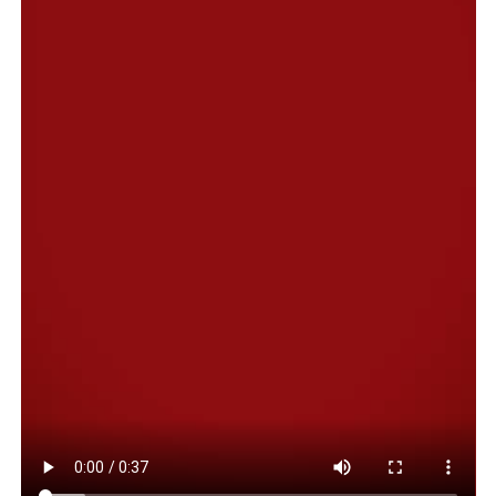
“Es muy lindo ver reflejado todos los frutos de su labor
diario, con el jardín maternal y los talleres de apoyo
escolar, que cambian la vida de cada uno de los niños,
gracias al compromiso comunitario que tiene la gente
del Centro de Promoción Barrial”, agregó.
El CPB Isidro Quiroga forma parte de una importante
red de instituciones entre las que se encuentran: el
Centro de Atención Primaria de la Salud (CAPS), la
Seccional Cuarta y Quinta de la Policía del Chubut, la
Policía Comunitaria y las instituciones educativas del
barrio, entre otras organizaciones intermedias.
En ese marco, la directora del CPB, Karina Mendoza,
expresó: “Estamos muy contentos por este festejo de
los 28 años. Las puertas del establecimiento, están
abiertas a toda la comunidad que se acercó a participar
de la celebración. Las familias del jardín maternal, los
talleres de apoyo escolar, los niños y adolescentes que