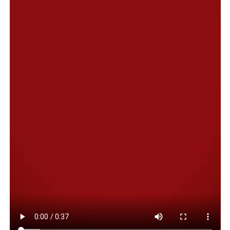
Por su parte, Paola Herrera, directora del CPB Diadema,
sostuvo que “los vecinos del barrio y toda la comunidad,
acompañaron este proceso donde participaron
alrededor de 50 chicos, y cerca de 15 adultos mayores
durante todo 2025”.
Herrera adelantó que para el año que viene se están
diagramando las actividades de verano. “La colonia
arrancará el 8 de enero y se llevará a cabo los martes y
jueves con los grupos de apoyo escolar, juegoteca y
jóvenes del barrio que se anotaron. Mientras que en
febrero, arrancaremos con el jardín maternal”,
concluyó.