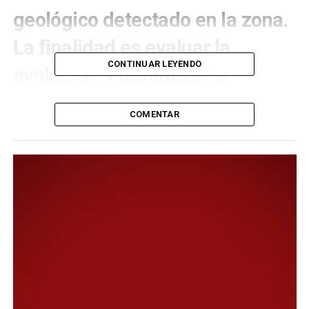
geológico detectado en la zona.
La finalidad es evaluar la
CONTINUAR LEYENDO
evolución, y garantizar la
seguridad de los vecinos.
COMENTAR
El intendente Othar Macharashvili, puso en marcha un
protocolo técnico para dar seguimiento al movimiento
de suelo detectado recientemente en el cerro Hermitte.
El objetivo consistió en formar una estrategia de
colaboración multidisciplinaria que integra a expertos
locales, empresas de servicios y académicos con el fin de
realizar un monitoreo exhaustivo de las zonas afectadas.
Del encuentro participaron el subsecretario de
Ambiente, Nicolás Coluccio; el subsecretario de Vialidad
Urbana, Walter Navarro; la subsecretaria de