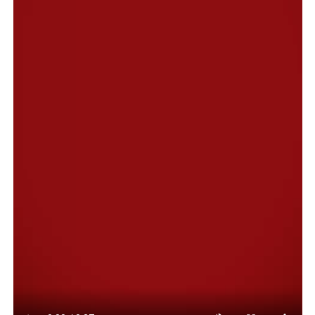
Planeamiento, Daniela Herrera; el subsecretario de
Tierras, Bruno Hernández; el director general de
Defensa Civil, Sebastián Barrionuevo y profesionales
afines.
Durante la reunión se dialogó, por un lado, sobre
acciones coordinadas y preventivas diseñadas para
garantizar la seguridad ciudadana mediante el rigor
científico y la supervisión constante. Mientras que, por
otro, se convocó a profesionales del área de Camuzzi, de
la Sociedad Cooperativa Popular Limitada y de la
Universidad Nacional de la Patagonia para trabajar en el
monitoreo individual y zonal de la afectación del
movimiento geológico.
En este contexto, el subsecretario de Tierras, indicó que
“el deslizamiento en el cerro Hermitte se produjo por el
movimiento de suelo, que fue provocado por una falla
geológica natural. El deslizamiento es de