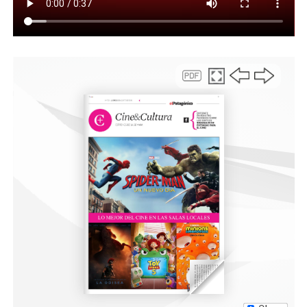
aproximadamente 2000 metros, y generó una situación
sobre la que se trabaja de forma preventiva ante
posibles réplicas o asentamientos menores
impredecibles que mantienen la zona en inestabilidad”,
aseguró.
“La situación del terreno se evaluará con personal
especializado, quienes estudiarán la zona utilizando
todos los recursos disponibles, incluyendo equipamiento
para el análisis y monitoreo de riesgos”, adelantó, al
tiempo que explicó que “tenemos que entender que esto
es una situación que excede cualquier tipo de acción de
humana, ya que es una cuestión natural, es un
deslizamiento, un fenómeno de remoción en masa, y las
causas son naturales”.
Por último, desde el Municipio se señaló que se realizará
un relevamiento para identificar algunas cuestiones
asociadas al fenómeno geológico y evaluar posibles