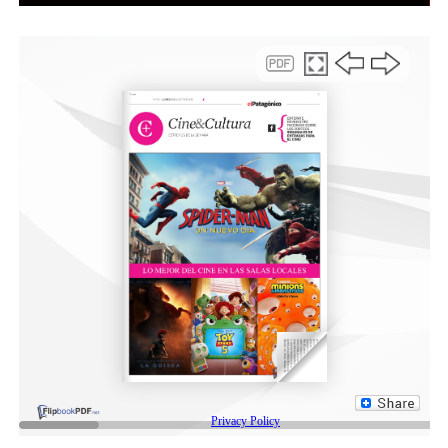
del extenso trabajo que realiza el personal operativo de
saneamiento.
En alusión al espíritu del programa, el gerente ejecutivo
de Comodoro Turismo, Eduardo Carrasco explicó que
“hemos estructurado este proyecto con el fin de
garantizar que los atractivos naturales se mantengan en
óptimas condiciones de manera permanente.
Entendemos que para consolidarnos de manera
sostenible como un destino emergente competitivo y
que nos de orgullo mostrar, debemos apostar a la
mejora continua de nuestro entorno y con el
compromiso de todos. Es un esfuerzo económico y de
gestión destinado a revalorizar nuestro patrimonio,
ofrecer servicios de calidad al visitante y, al mismo
tiempo, elevar el estándar de vida de nuestra
comunidad».
Metodología y desafíos en territorio