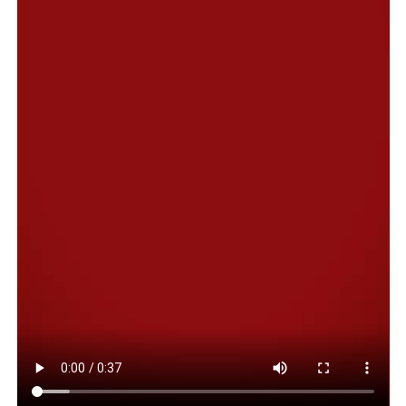
los paseos costeros de los Kilómetros 3, 4 y 5, Restinga
Alí, el Faro San Jorge, el Farallón, Caleta Córdova y
Loma Hincul entre otros, incluyendo en muchos casos
tareas adicionales del equipo como desmalezamiento,
colocación de cartelería, pintura y reacondicionamiento
de senderos y espacios de uso común entre los que se
pueden mencionar fogones, bancos, cestos de basura,
garitas, miradores y escaleras.
Durante el primer año, el balance contempló el corte
hasta diciembre del 2025, período en el que se
realizaron 193 jornadas de limpieza, alcanzando 965
metros cúbicos de basura recolectada equivalente a la
carga de más de 17 mil carretillas de residuos que
impactaban continuamente en más de 14 sitios
turísticos. En cuanto al semestre continuo, considerado
desde diciembre del 2025 hasta la fecha, se informó que
el número de basura recolectada alcanza a los 360 m3,
cifra equivalente a 6480 carretillas que dan dimensión