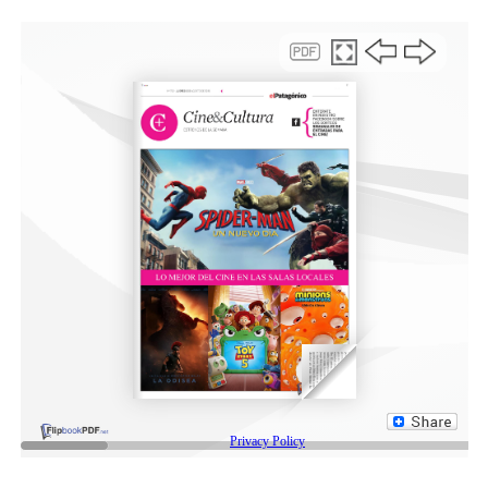
y jamás fueron objetados.
Asimismo, el Ejecutivo Municipal, destacó que la
decisión adoptada busca justamente preservar la
continuidad de la licitación y evitar su caída. Por ese
motivo, antes de avanzar con medidas más severas, se
resolvió otorgar un plazo de diez días hábiles para que la
empresa regularice la situación y presente toda la
documentación faltante.
“El objetivo del Municipio es que la licitación avance y
que la ciudad tenga el servicio de transporte que
necesita. Pero también tenemos la obligación de hacer
cumplir las normas y resguardar los intereses de todos
los vecinos”, remarcaron desde el Ejecutivo.
Finalmente, se indicó que, en caso de que la empresa no
cumpla con lo exigido dentro del plazo otorgado, el
Municipio deberá evaluar las medidas administrativas y