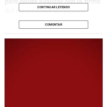
para poder avanzar con la firma
CONTINUAR LEYENDO
del contrato del servicio de
transporte público.
COMENTAR
El pliego establece expresamente que, al momento de la
firma del contrato, la empresa adjudicataria debe
presentar los títulos de propiedad o los derechos de uso
de los colectivos afectados a la prestación del servicio,
requisito obligatorio y excluyente.
Sin embargo, durante el encuentro realizado días atrás
para concretar la rúbrica, la empresa no presentó la
documentación en la forma requerida. Por este motivo,
el intendente decidió no firmar contrato, ya que habría
incumplido el propio pliego y puesto en riesgo al
Municipio ante futuros reclamos judiciales o
administrativos.