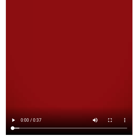
Desde el Municipio, se remarcó que existe una diferencia
muy clara entre anunciar o informar que los colectivos
están comprados y acreditar legalmente la propiedad o
el derecho de uso de las unidades. Para cumplir con el
pliego no alcanza con notas comerciales,
comunicaciones de fábricas o manifestaciones verbales.
En este sentido, la empresa presentó documentación
emitida por agencias y representantes de ventas
indicando que las unidades estarían disponibles o
preparadas para prestar servicio. No obstante, esos
documentos no acreditan la titularidad de los vehículos
ni un derecho legal de uso sobre los mismos, tal como
exige la licitación.
El Municipio aclaró, además, que nunca cambió las
reglas del proceso. Todos los requisitos no sólo estaban
establecidos desde el inicio de la licitación, sino que
fueron conocidos por todas las empresas participantes