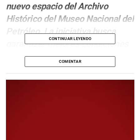
nuevo espacio del Archivo
Histórico del Museo Nacional del
Petróleo. La iniciativa busca
CONTINUAR LEYENDO
garantizar mejores condiciones
para la conservación del
COMENTAR
patrimonio documental de la
ciudad.
Este jueves, se llevó adelante la entrega de 25
estanterías metálicas destinadas al Archivo Histórico
del Museo Nacional del Petróleo, en el marco del
convenio «Salvaguardar el archivo del patrimonio de
nuestra memoria», una acción que permitirá avanzar en
la adecuación de un nuevo espacio para la conservación,
organización y resguardo del valioso patrimonio