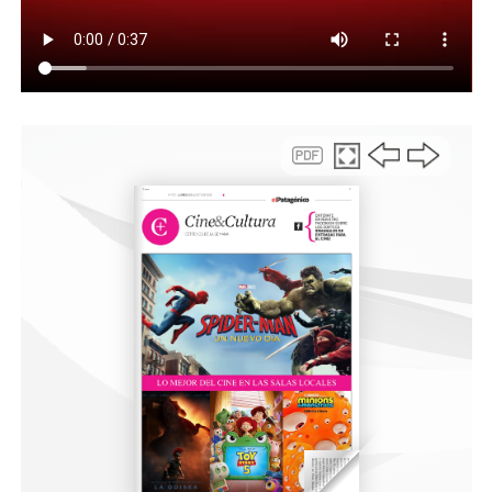
Museo para fortalecer el patrimonio local. «Este es el
resultado de un trabajo conjunto que venimos
impulsando en distintas iniciativas y que hoy nos
permite seguir poniendo en valor al Museo Nacional del
Petróleo. Este aporte facilitará que quienes necesitan
acceder al archivo para investigar o desarrollar distintas
actividades puedan hacerlo de manera ordenada, precisa
y en un espacio adecuado», expresó.
Asimismo, remarcó que la entrega representa un paso
más dentro de un proceso que continuará en el tiempo,
al afirmar que «hoy concluimos una etapa, pero todavía
queda mucho trabajo por delante. Vamos a seguir
fortaleciendo esta articulación entre la Municipalidad, a
través de Comodoro Conocimiento, la Universidad y las
distintas instituciones para preservar nuestro
patrimonio y generar más oportunidades para la
comunidad”.