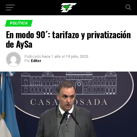
POLÍTICA
En modo 90´: tarifazo y privatización
de AySa
Publicado
hace 1 año
el
19 julio, 2025
Por
Editor