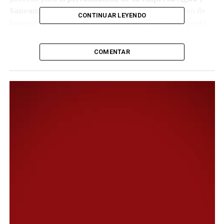
Saneamientos Argentinos (AySA)
, con el objetivo de
CONTINUAR LEYENDO
hacerse de los dólares que necesita de manera urgente
para recuperar reservas. La entrega de un recurso
estratégico, que abastece a 15 millones de personas, en
COMENTAR
manos privadas abre un gran interrogante sobre el
precio de las tarifas y sobre qué pasará con los usuarios
en mora. La ex Obras Sanitarias fue un caso
emblemático de mala praxis tras su privatización de en
los años´90, con tarifazos y falta de inversiones, que
impidieron a gran parte de la población el acceso a este
servicio esencial para la vida. El fracaso de la concesión
menemista motivó la reestatización de la empresa
durante en gobierno Néstor Kirchner, período en el que
se realizaron obras fundamentales para garantizar la
disponibilidad de agua potable y cloacas a 2,3 millones
de habitantes.
El esquema vigente tiene a la empresa como