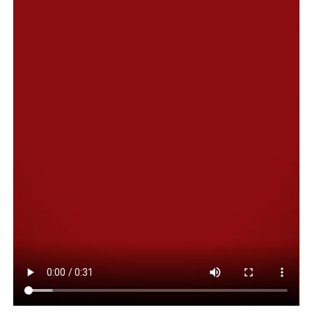
concesionaria y operadora de los servicios y al Estado
como dueño de los activos y la infraestructura. Luego de
la privatización comandada por el equipo económico no
sólo la gestión sino el patrimonio pasará a manos
privada:
algo pocas veces visto en estos procesos
.
Entre las polémicas, según trascendidos, la decisión de
la Libertad Avanza incluye la posibilidad de que se
pueda
proceder al corte de servicio a residenciales
en mora
, se apliquen ajustes trimestrales en las tarifas
en base a la inflación y que las obras necesarias sean
financiadas por los usuarios en sus boletas finales.
Con este combo de facilidades operativas la
administración libertaria busca garantizar pronto un
comprador, porque considera elevados los costos de
mantenimiento de AySA y también los requerimientos
para obras de infraestructura (que se ponen en dudas
bajo una nueva gestión privada).