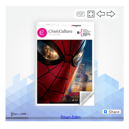
«Privatizar significa poner la gestión del agua en
función del lucro. Es esperable que suban tarifas, se
prioricen zonas rentables y se achique personal. El agua
deja de ser un derecho para convertirse en un negocio»,
advirtió el abogado Pablo Serdán.
La iniciativa fue anunciada por el vocero presidencial,
Manuel Adorni, durante su habitual conferencia de
prensa, donde adelantó que “se incorporará capital
privado mediante la transferencia del 90 por ciento de
las acciones de la empresa”, proceso que prevén durará
alrededor de un año. El 10 por ciento restante quedará
en poder de los empleados a través del Programa de
Propiedad Participada, que le garantiza al gremio del
sector una silla en el Directorio de la empresa.
El funcionario explicó además que la privatización se
producirá a partir de un formato mixto, “que combina
una licitación pública nacional e internacional para