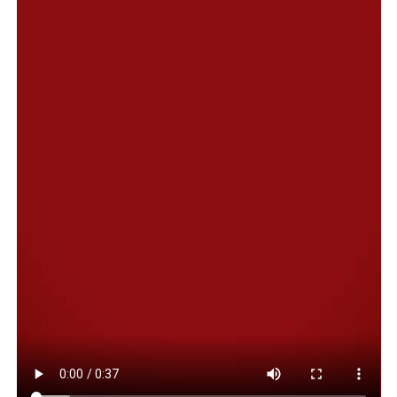
Según los medios estatales iraníes, los ataques
israelíes contra edificios residenciales en la capital
iraní mataron a varios civiles, incluidos
niños.
Además fue confirmado el asesinato del
comandante de la Guardia Revolucionaria de Irán,
Hossein Salami. La ofensiva se concretó horas después
de que el presidente estadounidense Donald Trump
advirtiera públicamente sobre la posibilidad de que Tel
Aviv decidiera atacar objetivos nucleares iraníes.