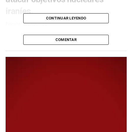
iraníes.
CONTINUAR LEYENDO
Fuente: PÁGINA 12
Docenas de cazas del Ejército de Israel
COMENTAR
bombardearon el viernes por la madrugada
«objetivos militares» de Irán en la primera fase de
un «ataque preventivo»
ordenado por el gobierno de
Benjamin Netanyahu
contra el programa nuclear
iraní
, según informaron las Fuerzas de Defensa de Israel
(FDI). Los ataques israelíes se dirigieron contra áreas
residenciales de Teherán y activaron el sistema de
defensa aéreo iraní tras la penetración en el espacio
aéreo de la capital, de acuerdo a la agencia de noticias
iraní Mehr. Israel afirmó haber matado a varios jefes
militares iraníes y tras ese primer ataque lanzó otro en
medio de una contraofensiva de Irán.