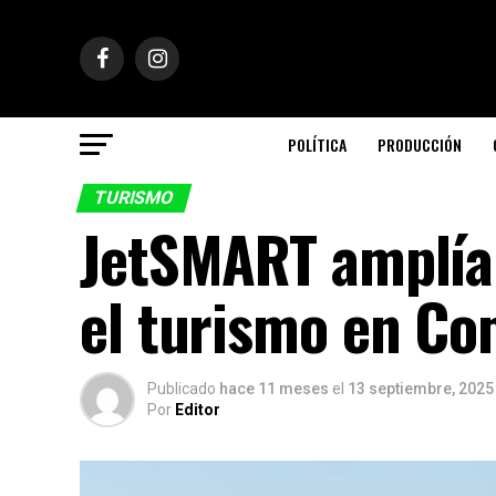
POLÍTICA
PRODUCCIÓN
TURISMO
JetSMART amplía 
el turismo en C
Publicado
hace 11 meses
el
13 septiembre, 2025
Por
Editor