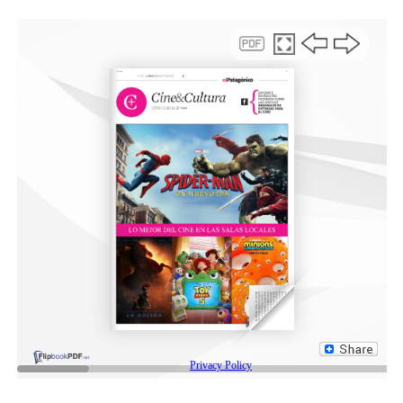
cámara de Diputados.
Más allá de contar con un bloque de 95 diputados, el
partido violeta también contará, entre otros, con el
respaldo de los tres diputados del MID de Oscar Zago,
con el de once diputados del PRO –el bloque que
comanda Cristian Ritondo–, con de los radicales con
Peluca y con de los legisladores del bloque de
Innovación Federal –en el que hay diputados de las
provincias de Salta, Misiones y Río Negro–. Todos
servirán al oficialismo para avanzar con la serie de
reformas que tienen como consecuencia final perjudicar
a los trabajadores.
Como están cerca de cumplir con algunos de los
objetivos centrales por los que llegaron al poder, cerca
de Milei intentan que todo marche de acuerdo al plan y
que durante estas semanas no haya peleas internas.
Quieren avanzar sin problemas con la aprobación en