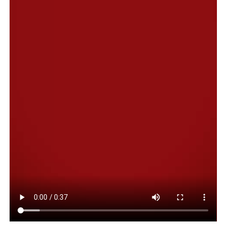
Corina Machado.
Una vez de regreso a Buenos Aires, el viernes el
mandatario le tomará juramento al nuevo ministro de
Defensa, el militar Carlos Presti, que sigue cosechando el
repudio de los organismos de Derechos Humanos por no
haberse pronunciado en contra de los delitos de lesa
humanidad cometidos por su padre durante la última
dictadura. Él será el primer militar en asumir al frente
de un ministerio desde el retorno de la democracia en
1983.
Con todo eso en agenda Milei cerrará esta
semana, fiel a su estilo, la primera parte de su
gestión para darle paso a la segunda.
En la Casa Rosada están eufóricos. Sienten que las
negociaciones de las últimas semanas con los
gobernadores fueron exitosas y celebran que lograron
romper el bloque de Unión por la Patria para
convertirse, de ese modo, en la primera minoría en la