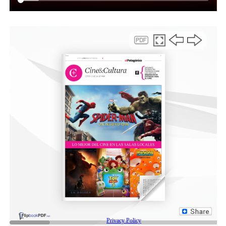
contexto económico, el Municipio mantiene el
compromiso de sostener este tipo de políticas. “Desde el
primer día de gestión, el intendente Othar
Macharashvili nos pidió estar presentes en el territorio,
avanzar con los proyectos pendientes y fortalecer las
políticas habitacionales, las conexiones a las redes de
gas y todas aquellas acciones que transforman la
realidad de las familias. Ese es el trabajo que llevamos
adelante todos los días”, afirmó.
Un antes y un después para cada familia
Por su parte, la vecina beneficiaria en el barrio Don
Bosco, Fabiola Cifuentes, compartió su alegría luego de
recibir su vivienda, un anhelo que, según contó, esperó
durante 25 años. “Estoy agradecida con el Municipio y
con cada una de las personas que trabajan allí, desde el
empleado hasta las autoridades, porque recorrí todas
las oficinas y siempre encontré gente que me