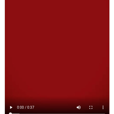
pequeños pasos que transforman realidades”.
“Se trata de un trabajo que la Municipalidad viene
desarrollando desde hace mucho tiempo, acompañando
distintas situaciones de emergencia junto a los equipos
técnicos. En esta oportunidad, -remarcó-, a través de la
Dirección de Emergencia Habitacional, pudimos
concretar dos nuevas entregas: una en Fracción 15 y
otra en el barrio Don Bosco, en Kilómetro 8”.
En ese sentido, Rivas explicó que cada intervención
representa un cambio significativo para las familias
beneficiarias. “Dar este pequeño paso significa
transformar la realidad de una familia y también nos
obliga a redoblar los esfuerzos para seguir dando
respuestas en una ciudad tan extensa como Comodoro
Rivadavia”.
Asimismo, el funcionario señaló que, pese al difícil