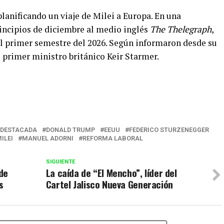
planificando un viaje de Milei a Europa. En una
rincipios de diciembre al medio inglés
The Thelegraph
,
 el primer semestre del 2026. Según informaron desde su
l primer ministro británico Keir Starmer.
r
DESTACADA
DONALD TRUMP
EEUU
FEDERICO STURZENEGGER
ILEI
MANUEL ADORNI
REFORMA LABORAL
SIGUIENTE
 de
La caída de “El Mencho”, líder del
s
Cartel Jalisco Nueva Generación