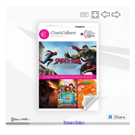
confirmaron que Milman cometió el delito.
Tras las denuncias que en su momento hicieron el
abogado Yamil Castro Bianchi y el posterior ministro de
Seguridad, Aníbal Fernández, la recolección de pruebas
fue demoledora:
*”Dentro de la órbita de la Dirección Nacional de
Inteligencia Criminal (DNIC) se promovió la
contratación de 18 agentes por un año. La finalidad era
crear una “Sala de Situación y fusión”.
*”Una parte de los trabajadores, que figuraba en los
contratos, declaró que nunca fue a realizar tareas a la
Dirección. Las firmas que figuraban en sus recibos de
sueldo no se correspondían con las de ellos, según se
demostró en la pericia”.
*Casi todos esos trabajadores declararon que no