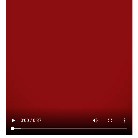
dolo”, pero los jueces Martín Irurzun y Roberto Boico,
de la Cámara Federal, confirmaron el procesamiento
hace unos días. La decisión de Javier Milei de pasarle al
Ministerio de Seguridad la Dirección de Migraciones es
una copia de la política de Donald Trump: apuntar a los
inmigrantes, considerarlos un peligro, una amenaza a la
seguridad y contradecir así a la Constitución Nacional
que habla de un país abierto “a todos los hombres de
buena voluntad que quieran habitar en el suelo
argentino”.
Las trampas de Mr. Milman
El aparato de Comodoro Py, centrado en la Casación,
trató de salvar a Milman, tras una defraudación de 2
millones de pesos de 2017, equivalentes hoy a unos 20
millones. Los jueces de la Casación argumentaron que
debe precisarse que no hubo intencionalidad de
defraudar, sino errores. Pero Irurzun y Boico