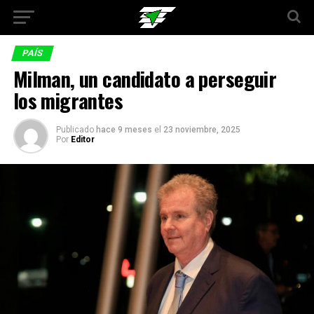
PAÍS
Milman, un candidato a perseguir
los migrantes
Publicado
hace 9 meses
el
23 noviembre, 2025
Por
Editor