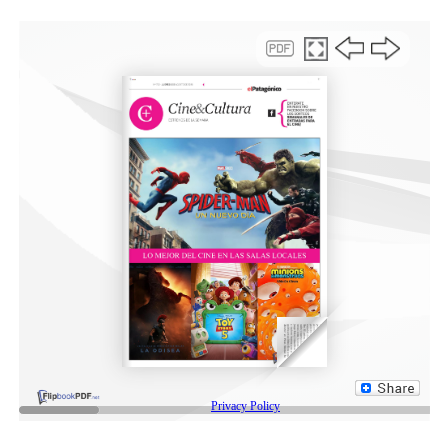
abordaron distintas inquietudes planteadas por los
vecinos y familiares, y temas vinculados a la seguridad
del sector. Gómez también explicó que los familiares
manifestaron su preocupación por el avance de la
investigación judicial.
Finalmente, el funcionario destacó el valor del
encuentro y remarcó la decisión del Municipio de
redoblar los esfuerzos en materia de prevención y
seguridad en la ciudad.
“Fue una reunión muy positiva, a pesar de lo
angustiante de la situación. Hubo intercambios de ideas
y sugerencias que son muy importantes para nosotros
como funcionarios, y especialmente porque recibieron
el apoyo directo de nuestro intendente, que se acercó al
lugar. Desde el Municipio vamos a seguir trabajando
junto a las instituciones, como la SCPL y las vecinales,
para fortalecer las herramientas que permitan mejorar