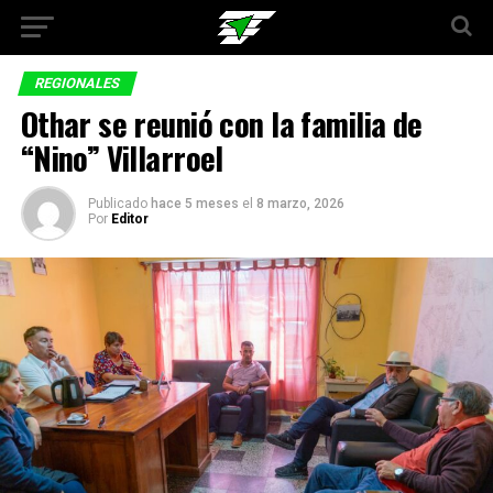
REGIONALES
Othar se reunió con la familia de
“Nino” Villarroel
Publicado
hace 5 meses
el
8 marzo, 2026
Por
Editor