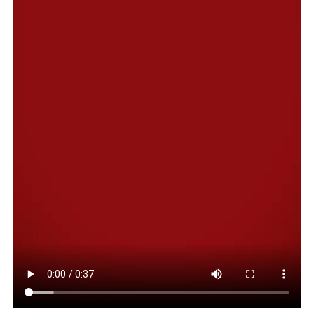
distintas instituciones para fortalecer las acciones que
contribuyan a la seguridad y al bienestar de la
comunidad.
En ese sentido, también se destacó el trabajo conjunto
que se viene desarrollando con la Sociedad Cooperativa
Popular Limitada para avanzar con la implementación
de corredores seguros en distintos sectores de la ciudad,
una iniciativa que busca reforzar la iluminación, la
presencia territorial y las herramientas de prevención
para brindar mayor tranquilidad a los vecinos.
Al respecto, el secretario Miguel Gómez explicó que
“nos constituimos en la vecinal junto al señor
intendente para solidarizarnos con la situación
angustiante que han vivido, tomar contacto con ellos y
ponernos a disposición de lo que necesiten”.
En ese marco, indicó que durante la reunión se