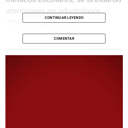
atenciones en odontología,
CONTINUAR LEYENDO
oftalmología y otras
especialidades.
COMENTAR
Dando continuidad a las políticas que lleva adelante la
Municipalidad, a través de la Secretaría de Salud, este
viernes por la mañana se concretó una nueva jornada de
oftalmología y odontología en el Tráiler de “Salud en tu
Barrio”, emplazado en la Costanera céntrica. En forma
paralela, se brindó una jornada de Certificados
Bucodentales en el Centro de Atención Primaria para la
Salud (CAPS) René Favaloro de Km. 14, propuesta que el
día anterior se desarrolló en el CAPS Moure,
complementada con la promoción de hábitos saludables
y prevención de la salud.
En ese marco, el secretario Jorge Espíndola, quien junto