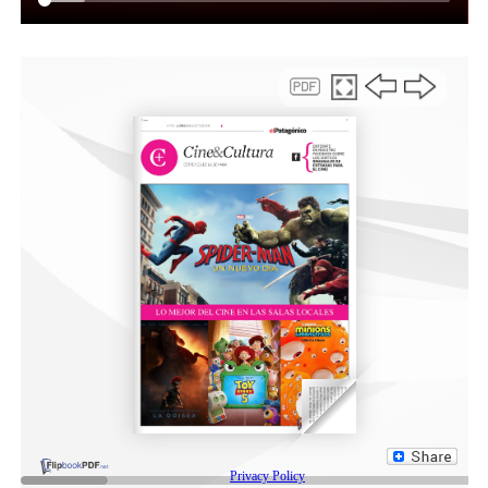
En la misma línea, el funcionario enfatizó que este
jueves se le solicitó al Ministerio de Educación que
amplíe y postergue la presentación de las planillas de
salud para el ingreso en el nivel inicial y la escuela
primaria, por lo que se podrán presentar hasta el 30 de
junio. Mientras que, los plazos para los niveles
secundario y terciario, se extenderán hasta fin de año.
En este contexto, acentuó Espíndola, “le pedimos a los
vecinos que tengan tranquilidad, porque vamos a estar
presentes en los diferentes centros de salud y en el
tráiler con nuevas jornadas de atención para completar
los certificados. Vamos a tratar de que todos los chicos
que lo necesiten puedan hacerse los controles”, subrayó
el secretario.
Las jornadas contaron con una importante
participación en cada uno de los espacios asignados. El
lunes 9, en el CAPS Presidente Ortiz, se entregaron 36