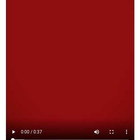
a la subsecretaria Gabriela Moreno recorrió ambos
dispositivos de atención, explicó que “llevamos adelante
una nueva jornada en la Costanera, donde las familias
pudieron completar las planillas que el Ministerio de
Educación entrega para el ingreso escolar, por lo que se
acercó mucha gente. Si bien las actividades principales
estuvieron relacionadas con lo que es oftalmología y
odontología, también se aplicaron vacunas y se bridaron
atenciones de enfermería”.
Tanto en el tráiler como en los Centros de Salud, hubo
una importante concurrencia de vecinos, y en ese
sentido el funcionario indicó que “los vecinos asisten
desde horas muy tempranas para conseguir turnos,
porque realmente la demanda es muy grande. Es el
Municipio el que está aportando para la extensión de
estos certificados y se nos hace difícil atender toda la
demanda que existe hoy en Comodoro”.