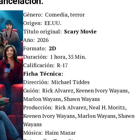
cancelación.
Género: Comedia, terror
Origen: EE.UU.
Título original:
Scary Movie
Año: 2026
Formato:
2D
Duración: 1 hora, 35 Min.
Calificación: R-17
Ficha Técnica:
Dirección: Michael Tiddes
Guión: Rick Alvarez, Keenen Ivory Wayans,
Marlon Wayans, Shawn Wayans
Producción: Rick Alvarez, Neal H. Moritz,
Keenen Ivory Wayans, Marlon Wayans, Shawn
Wayans
Música: Haim Mazar