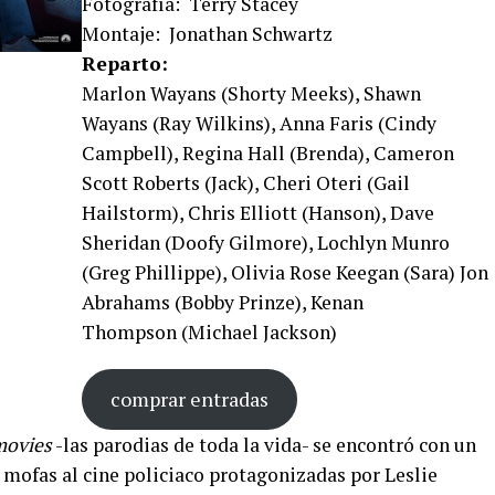
Fotografía: Terry Stacey
Montaje: Jonathan Schwartz
Reparto:
Marlon Wayans (Shorty Meeks), Shawn
Wayans (Ray Wilkins), Anna Faris (Cindy
Campbell), Regina Hall (Brenda), Cameron
Scott Roberts (Jack), Cheri Oteri (Gail
Hailstorm), Chris Elliott (Hanson), Dave
Sheridan (Doofy Gilmore), Lochlyn Munro
(Greg Phillippe), Olivia Rose Keegan (Sara) Jon
Abrahams (Bobby Prinze), Kenan
Thompson (Michael Jackson)
comprar entradas
movies
-las parodias de toda la vida- se encontró con un
s mofas al cine policiaco protagonizadas por Leslie