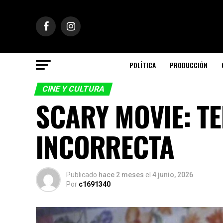
POLÍTICA
PRODUCCIÓN
CINE Y CULTURA
SCARY MOVIE: T
INCORRECTA
Publicado
hace 2 meses
el
4 junio, 2026
Por
c1691340