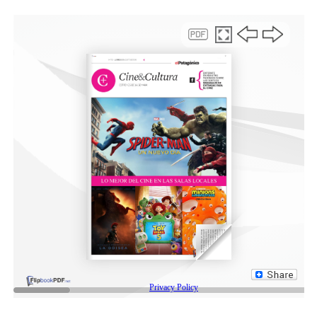
En esa línea, sostuvo que continúan las tareas en
distintos sectores de la ciudad, “avanzando con el retiro
de elementos que ya no forman parte de ninguna
estructura y asistiendo a los vecinos damnificados, dado
que muchas viviendas sufrieron la voladora o la rotura
de sus techos. Además, tomamos conocimiento de
diferentes situaciones que no fueron denunciadas ya que
las solucionaron sus respectivos propietarios, por lo
que, recopilando toda la información, llegamos a un
total de 150 viviendas que sufrieron inconvenientes”.
Asimismo, el funcionario señaló que, en el lapso de
mayor intensidad del viento, “colapsaron los semáforos
en algunas intersecciones, por lo que se está trabajando
para recomponer el servicio. De momento, contamos
con inspectores apostados en donde no están
funcionando estos dispositivos, dado el gran flujo
vehicular, sobre todo en la Ruta 3, por lo que solicitamos
a los automovilistas que circulen por estos lugares con