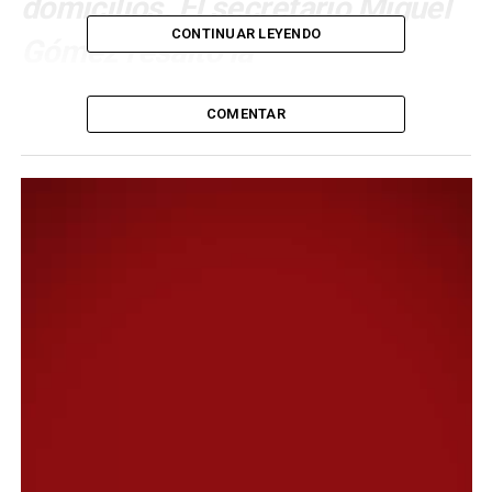
domicilios. El secretario Miguel
CONTINUAR LEYENDO
Gómez resaltó la
responsabilidad de los
COMENTAR
comodorenses para afrontar la
inclemencia climática, ya que
“gracias a esta actitud, no
tuvimos que lamentar víctimas
ni personas lesionadas”.
Luego del fuerte temporal de viento de este lunes, que
afectó a Comodoro Rivadavia y a toda la región con
ráfagas que alcanzaron los 150 km/h, desde el Municipio
se intensificaron las labores con el fin de recuperar la
transitabilidad y la seguridad en nuestra ciudad. Entre