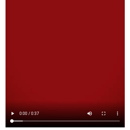
los trabajos, se destacan el retiro de elementos
voluminosos, entre ellos el techo que se desprendió de
un edificio de las 1008 Viviendas, la asistencia a los
vecinos afectados y reestablecer la transitabilidad en las
arterias de mayor flujo vehicular que sufrieron roturas
de sus semáforos.
En ese contexto, Miguel Gómez indicó que, “tal como lo
había dispuesto el intendente Othar Macharashvili,
comenzamos a trabajar en el retiro de la estructura que
se desplazó de un edificio a otro en el barrio 30 de
Octubre, un techo de grandes dimensiones. El
subsecretario Walter Navarro, junto con su equipo,
concretaron la llegada de una grúa y están trabajando
en el sector, cortando la estructura en partes más
pequeñas para su posterior retiro. Entendemos que
estas tareas demorarán algunos días, siempre y cuando
el clima acompañe”.