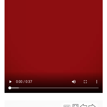
permitiendo el ingreso para que los vecinos puedan
sacar algunas pertenencias”, explicó, aunque advirtió
que ya no es seguro intentar retirar elementos pesados.
“Quedan pocas cosas de valor y sería imprudente o
riesgoso sacar estructuras más grandes”, sostuvo.
Gómez señaló que muchas familias intentan llevarse
todo lo posible, conscientes de que no podrán regresar a
sus viviendas. “La gente está sacando todo lo que puede
porque sabe que no va a poder volver a vivir ahí”,
expresó.
El impacto del desplazamiento alcanza a viviendas de
distinto tipo. “Hay casas precarias, pero también
viviendas muy bien construidas, chalets de importante
dimensión”, señaló, y subrayó el fuerte impacto social de
la situación. “Es el esfuerzo de toda una vida y, de un día
para el otro, esto les cambió completamente la vida”,
lamentó, al tiempo que indicó que muchos vecinos solo