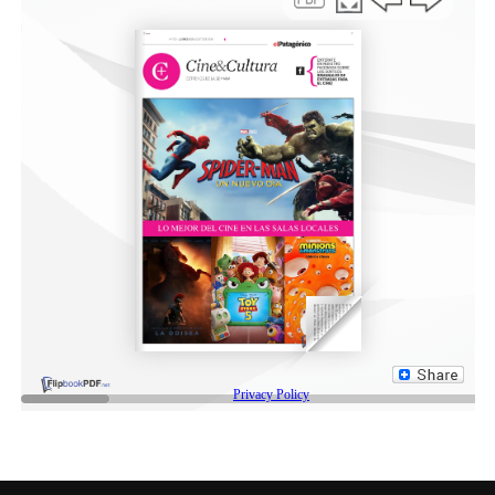
buscan rescatar lo poco que pueden.
Para organizar el operativo, el municipio trabaja en
conjunto con referentes barriales y estableció listados
por sectores: zona alta, media y baja. En los sectores
más comprometidos, como Cerro Dragón y Cerro
Escondido, el acceso es únicamente peatonal. Allí, el
procedimiento es controlado: ingresan de a dos vecinos,
retiran lo que pueden, lo dejan en la vía pública y luego
el mobiliario es evacuado con camionetas.
Finalmente, Gómez recordó que la evacuación fue una
decisión difícil pero necesaria. “Cuando los geólogos
presentaron el informe oficial, el intendente fue
contundente: había que evacuar”, afirmó. En paralelo,
destacó el trabajo realizado para el rescate de animales,
que permitió recuperar alrededor de 80 perros y
algunos gatos, gracias a una autorización judicial y al
trabajo conjunto con organizaciones proteccionistas.